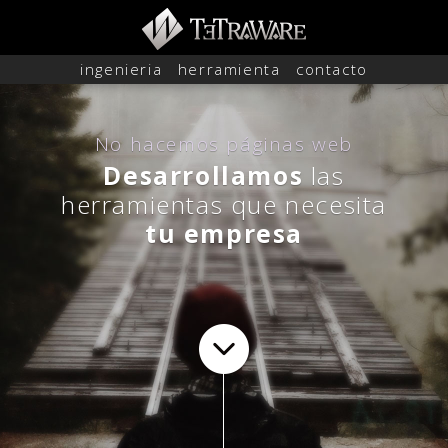
ingenieria
herramienta
contacto
No hacemos páginas web
Desarrollamos
las
herramientas que necesita
tu empresa